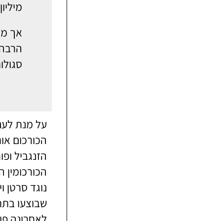
מיליו
אך מה
הרבה 
סגולות
על מנת לענו
הכורכום או
הזנגביל ופו
הכורכומין ה
נוגד סרטן ו
שבוצעו בתח
לאחרונה פור