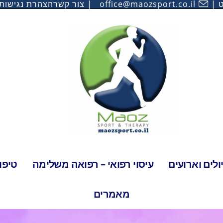
ט
office@maozsport.co.il
צור קשר
הצהרת נגישות
לים וארועים
עיסוי רפואי – רפואה משלימה
טיפו
מאמרים