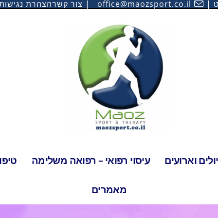
ט
office@maozsport.co.il
צור קשר
הצהרת נגישות
לים וארועים
עיסוי רפואי – רפואה משלימה
טיפו
מאמרים