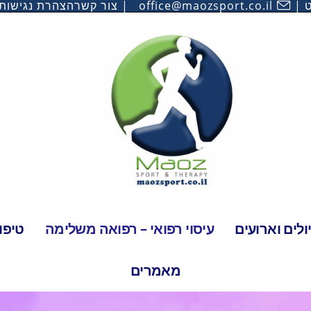
ט
office@maozsport.co.il
צור קשר
הצהרת נגישות
לים וארועים
עיסוי רפואי – רפואה משלימה
טיפו
מאמרים